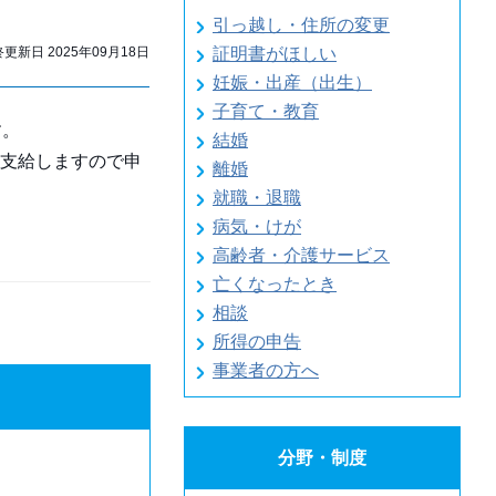
引っ越し・住所の変更
新日 2025年09月18日
証明書がほしい
妊娠・出産（出生）
子育て・教育
す。
結婚
支給しますので申
離婚
就職・退職
病気・けが
高齢者・介護サービス
亡くなったとき
相談
所得の申告
事業者の方へ
分野・制度