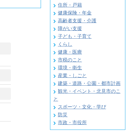
住所・戸籍
健康保険・年金
高齢者支援・介護
障がい支援
子ども・子育て
くらし
健康・医療
市税のこと
環境・衛生
産業・しごと
建築・道路・公園・都市計画
観光・イベント・北見市のこ
と
スポーツ・文化・学び
防災
市政・市役所