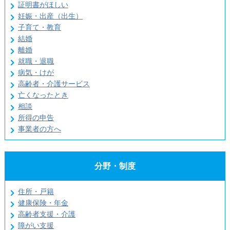
証明書がほしい
妊娠・出産（出生）
子育て・教育
結婚
離婚
就職・退職
病気・けが
高齢者・介護サービス
亡くなったとき
相談
所得の申告
事業者の方へ
分野・制度
住所・戸籍
健康保険・年金
高齢者支援・介護
障がい支援