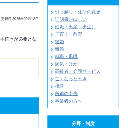
引っ越し・住所の変更
新日 2025年09月12日
証明書がほしい
妊娠・出産（出生）
子育て・教育
手続きが必要とな
結婚
離婚
就職・退職
病気・けが
高齢者・介護サービス
亡くなったとき
相談
所得の申告
事業者の方へ
分野・制度