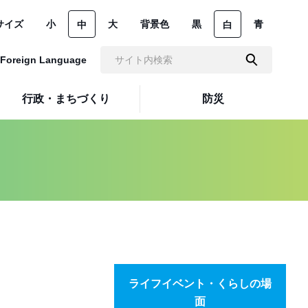
サイズ
小
大
背景色
黒
青
中
白
Foreign Language
行政・まちづくり
防災
ライフイベント・くらしの場
面