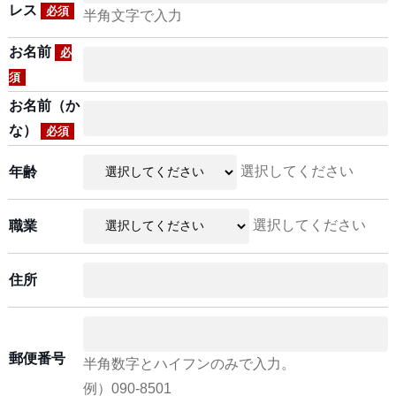
レス
必須
半角文字で入力
お名前
必
須
お名前（か
な）
必須
選択してください
年齢
選択してください
職業
住所
郵便番号
半角数字とハイフンのみで入力。
例）090-8501