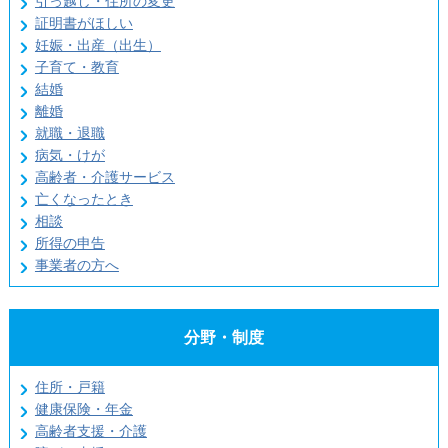
引っ越し・住所の変更
証明書がほしい
妊娠・出産（出生）
子育て・教育
結婚
離婚
就職・退職
病気・けが
高齢者・介護サービス
亡くなったとき
相談
所得の申告
事業者の方へ
分野・制度
住所・戸籍
健康保険・年金
高齢者支援・介護