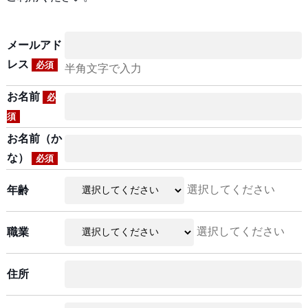
メールアド
レス
必須
半角文字で入力
お名前
必
須
お名前（か
な）
必須
選択してください
年齢
選択してください
職業
住所