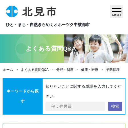
MENU
ひと・まち・自然きらめくオホーツク中核都市
よくある質問Q&A
ホーム
よくある質問Q&A
分野・制度
健康・医療
予防接種
知りたいことに関する単語を入力してくだ
キーワードから探
さい
す
検索