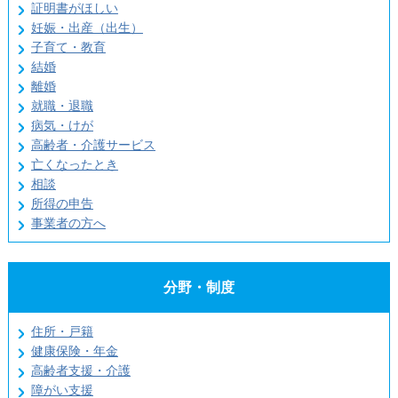
証明書がほしい
妊娠・出産（出生）
子育て・教育
結婚
離婚
就職・退職
病気・けが
高齢者・介護サービス
亡くなったとき
相談
所得の申告
事業者の方へ
分野・制度
住所・戸籍
健康保険・年金
高齢者支援・介護
障がい支援