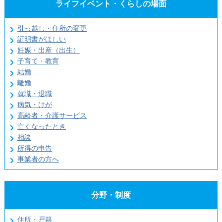
ライフイベント・くらしの場面
引っ越し・住所の変更
証明書がほしい
妊娠・出産（出生）
子育て・教育
結婚
離婚
就職・退職
病気・けが
高齢者・介護サービス
亡くなったとき
相談
所得の申告
事業者の方へ
分野・制度
住所・戸籍