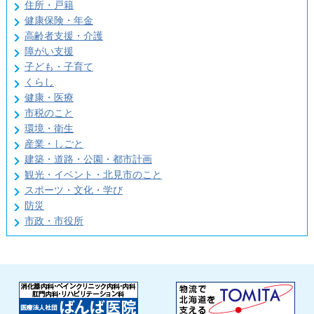
住所・戸籍
健康保険・年金
高齢者支援・介護
障がい支援
子ども・子育て
くらし
健康・医療
市税のこと
環境・衛生
産業・しごと
建築・道路・公園・都市計画
観光・イベント・北見市のこと
スポーツ・文化・学び
防災
市政・市役所