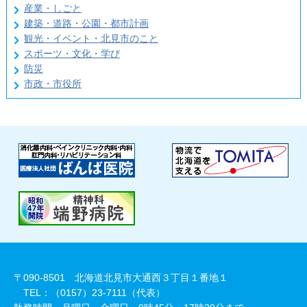
産業・しごと
建築・道路・公園・都市計画
観光・イベント・北見市のこと
スポーツ・文化・学び
防災
市政・市役所
〒090-8501 北海道北見市大通西３丁目１番地１
TEL：（0157）23-7111（代表）