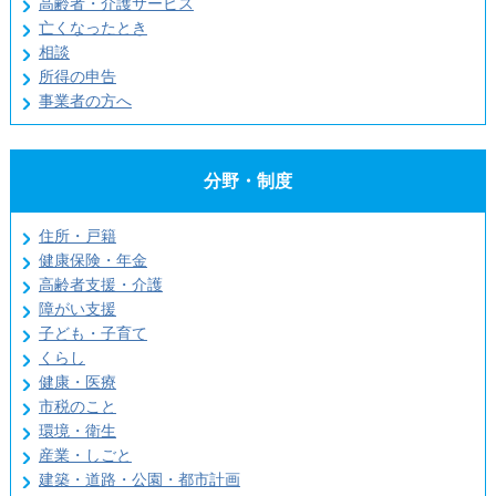
高齢者・介護サービス
亡くなったとき
相談
所得の申告
事業者の方へ
分野・制度
住所・戸籍
健康保険・年金
高齢者支援・介護
障がい支援
子ども・子育て
くらし
健康・医療
市税のこと
環境・衛生
産業・しごと
建築・道路・公園・都市計画