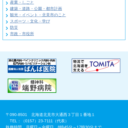
産業・しごと
建築・道路・公園・都市計画
観光・イベント・北見市のこと
スポーツ・文化・学び
防災
市政・市役所
〒090-8501 北海道北見市大通西３丁目１番地１
TEL：（0157）23-7111（代表）
執務時間 月曜日～金曜日 8時45分～17時30分まで