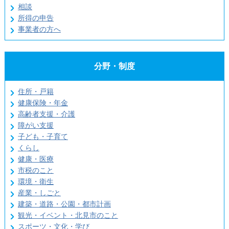
相談
所得の申告
事業者の方へ
分野・制度
住所・戸籍
健康保険・年金
高齢者支援・介護
障がい支援
子ども・子育て
くらし
健康・医療
市税のこと
環境・衛生
産業・しごと
建築・道路・公園・都市計画
観光・イベント・北見市のこと
スポーツ・文化・学び