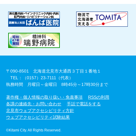
〒090-8501 北海道北見市大通西３丁目１番地１
TEL：（0157）23-7111（代表）
執務時間 月曜日～金曜日 8時45分～17時30分まで
著作権・個人情報の取り扱い・免責事項
RSSの利用
各課の連絡先・お問い合わせ
手話で電話をする
北見市ウェブアクセシビリティ方針
ウェブアクセシビリティ試験結果
©Kitami City. All Rights Reserved.