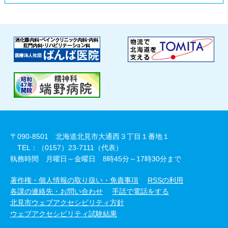
〒090-8501 北海道北見市大通西３丁目１番地１
TEL：（0157）23-7111（代表）
執務時間 月曜日～金曜日 8時45分～17時30分まで
著作権・個人情報の取り扱い・免責事項
RSSの利用
各課の連絡先・お問い合わせ
手話で電話をする
北見市ウェブアクセシビリティ方針
ウェブアクセシビリティ試験結果