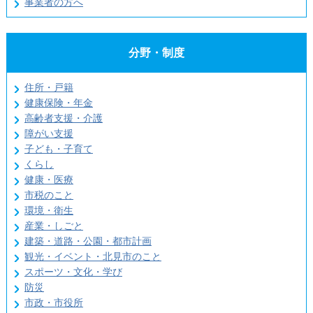
事業者の方へ
分野・制度
住所・戸籍
健康保険・年金
高齢者支援・介護
障がい支援
子ども・子育て
くらし
健康・医療
市税のこと
環境・衛生
産業・しごと
建築・道路・公園・都市計画
観光・イベント・北見市のこと
スポーツ・文化・学び
防災
市政・市役所