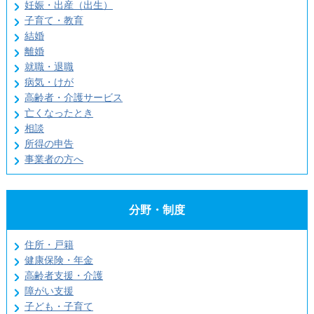
妊娠・出産（出生）
子育て・教育
結婚
離婚
就職・退職
病気・けが
高齢者・介護サービス
亡くなったとき
相談
所得の申告
事業者の方へ
分野・制度
住所・戸籍
健康保険・年金
高齢者支援・介護
障がい支援
子ども・子育て