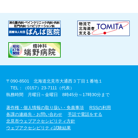
〒090-8501 北海道北見市大通西３丁目１番地１
TEL：（0157）23-7111（代表）
執務時間 月曜日～金曜日 8時45分～17時30分まで
著作権・個人情報の取り扱い・免責事項
RSSの利用
各課の連絡先・お問い合わせ
手話で電話をする
北見市ウェブアクセシビリティ方針
ウェブアクセシビリティ試験結果