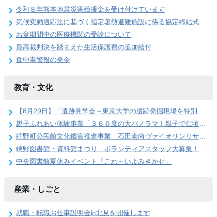
令和８年熊本地震災害義援金を受け付けています
気候変動適応法に基づく指定暑熱避難施設に係る協定締結式を開催しました
お盆期間中の医療機関の受診について
最高裁判決を踏まえた生活保護費の追加給付
食中毒警報の発令
教育・文化
【8月29日】「遺跡見学会～東京大学の遺跡発掘現場を特別公開」参加者を募集します
親子ふれあい体験事業「３６０度の大パノラマ！親子で仁頃登山」の参加者募集のお知らせ
端野町公民館文化鑑賞推進事業「石田泰尚ヴァイオリンリサイタル」を開催します
端野図書館・資料館まつり ボランティアスタッフ大募集！
中央図書館夏休みイベント「こわ～いよみきかせ」
産業・しごと
就職・転職お仕事説明会in北見を開催します