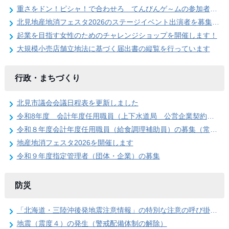
重さをドン！ピシャ！で合わせろ てんびんゲ～ムの参加者を募集します（北見地産地消フェスタ2026）
北見地産地消フェスタ2026のステージイベント出演者を募集します
起業を目指す女性のためのチャレンジショップを開催します！
大規模小売店舗立地法に基づく届出書の縦覧を行っています
行政・まちづくり
北見市議会会議日程表を更新しました
令和8年度 会計年度任用職員（上下水道局 公営企業契約管理事務員）の募集
令和８年度会計年度任用職員（給食調理補助員）の募集（常呂学校給食センター）
地産地消フェスタ2026を開催します
令和９年度指定管理者（団体・企業）の募集
防災
「北海道・三陸沖後発地震注意情報」の特別な注意の呼び掛け期間の終了
地震（震度４）の発生（警戒配備体制の解除）