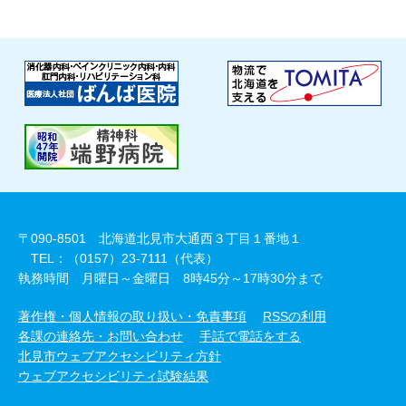
〒090-8501 北海道北見市大通西３丁目１番地１
TEL：（0157）23-7111（代表）
執務時間 月曜日～金曜日 8時45分～17時30分まで
著作権・個人情報の取り扱い・免責事項
RSSの利用
各課の連絡先・お問い合わせ
手話で電話をする
北見市ウェブアクセシビリティ方針
ウェブアクセシビリティ試験結果