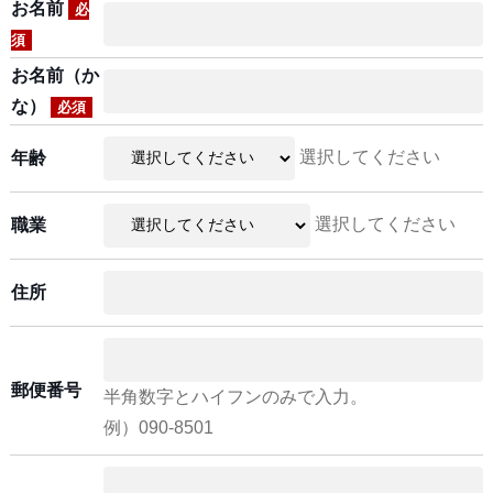
お名前
必
須
お名前（か
な）
必須
選択してください
年齢
選択してください
職業
住所
郵便番号
半角数字とハイフンのみで入力。
例）090-8501