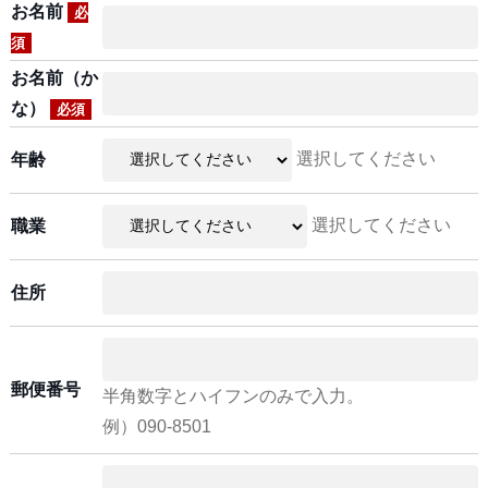
お名前
必
須
お名前（か
な）
必須
選択してください
年齢
選択してください
職業
住所
郵便番号
半角数字とハイフンのみで入力。
例）090-8501