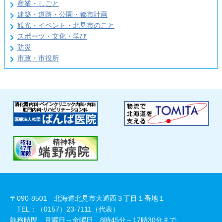
産業・しごと
建築・道路・公園・都市計画
観光・イベント・北見市のこと
スポーツ・文化・学び
防災
市政・市役所
〒090-8501 北海道北見市大通西３丁目１番地１
TEL：（0157）23-7111（代表）
執務時間 月曜日～金曜日 8時45分～17時30分まで