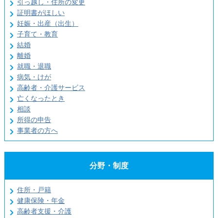
引っ越し・住所の変更
証明書がほしい
妊娠・出産（出生）
子育て・教育
結婚
離婚
就職・退職
病気・けが
高齢者・介護サービス
亡くなったとき
相談
所得の申告
事業者の方へ
分野・制度
住所・戸籍
健康保険・年金
高齢者支援・介護