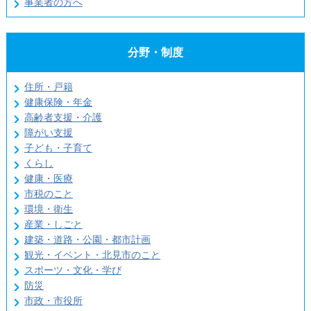
事業者の方へ
分野・制度
住所・戸籍
健康保険・年金
高齢者支援・介護
障がい支援
子ども・子育て
くらし
健康・医療
市税のこと
環境・衛生
産業・しごと
建築・道路・公園・都市計画
観光・イベント・北見市のこと
スポーツ・文化・学び
防災
市政・市役所