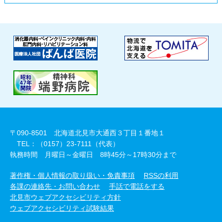
〒090-8501 北海道北見市大通西３丁目１番地１
TEL：（0157）23-7111（代表）
執務時間 月曜日～金曜日 8時45分～17時30分まで
著作権・個人情報の取り扱い・免責事項
RSSの利用
各課の連絡先・お問い合わせ
手話で電話をする
北見市ウェブアクセシビリティ方針
ウェブアクセシビリティ試験結果