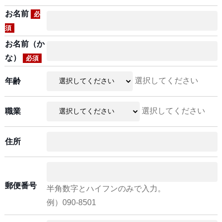
お名前
必
須
お名前（か
な）
必須
選択してください
年齢
選択してください
職業
住所
郵便番号
半角数字とハイフンのみで入力。
例）090-8501