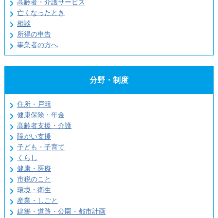
高齢者・介護サービス
亡くなったとき
相談
所得の申告
事業者の方へ
分野・制度
住所・戸籍
健康保険・年金
高齢者支援・介護
障がい支援
子ども・子育て
くらし
健康・医療
市税のこと
環境・衛生
産業・しごと
建築・道路・公園・都市計画