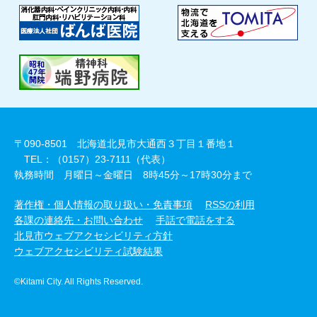
〒090-8501 北海道北見市大通西３丁目１番地１
TEL：（0157）23-7111（代表）
執務時間 月曜日～金曜日 8時45分～17時30分まで
著作権・個人情報の取り扱い・免責事項
RSSの利用
各課の連絡先・お問い合わせ
手話で電話をする
北見市ウェブアクセシビリティ方針
ウェブアクセシビリティ試験結果
©Kitami City. All Rights Reserved.