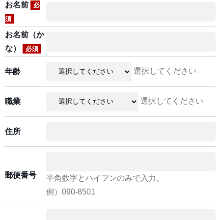
お名前
必
須
お名前（か
な）
必須
選択してください
年齢
選択してください
職業
住所
郵便番号
半角数字とハイフンのみで入力。
例）090-8501