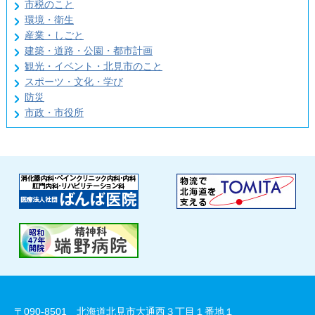
市税のこと
環境・衛生
産業・しごと
建築・道路・公園・都市計画
観光・イベント・北見市のこと
スポーツ・文化・学び
防災
市政・市役所
〒090-8501 北海道北見市大通西３丁目１番地１