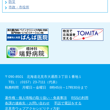
防災
市政・市役所
〒090-8501 北海道北見市大通西３丁目１番地１
TEL：（0157）23-7111（代表）
執務時間 月曜日～金曜日 8時45分～17時30分まで
著作権・個人情報の取り扱い・免責事項
RSSの利用
各課の連絡先・お問い合わせ
手話で電話をする
北見市ウェブアクセシビリティ方針