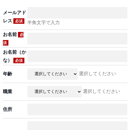
メールアド
レス
必須
半角文字で入力
お名前
必
須
お名前（か
な）
必須
選択してください
年齢
選択してください
職業
住所