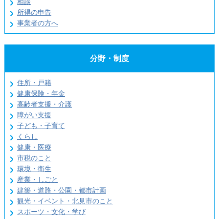
相談
所得の申告
事業者の方へ
分野・制度
住所・戸籍
健康保険・年金
高齢者支援・介護
障がい支援
子ども・子育て
くらし
健康・医療
市税のこと
環境・衛生
産業・しごと
建築・道路・公園・都市計画
観光・イベント・北見市のこと
スポーツ・文化・学び