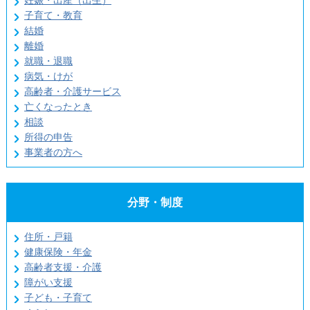
妊娠・出産（出生）
子育て・教育
結婚
離婚
就職・退職
病気・けが
高齢者・介護サービス
亡くなったとき
相談
所得の申告
事業者の方へ
分野・制度
住所・戸籍
健康保険・年金
高齢者支援・介護
障がい支援
子ども・子育て