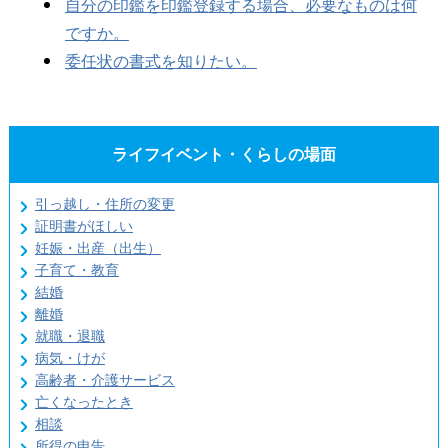
自分の印鑑を印鑑登録する場合、必要なものは何
ですか。
委任状の書式を知りたい。
ライフイベント・くらしの場面
引っ越し・住所の変更
証明書がほしい
妊娠・出産（出生）
子育て・教育
結婚
離婚
就職・退職
病気・けが
高齢者・介護サービス
亡くなったとき
相談
所得の申告