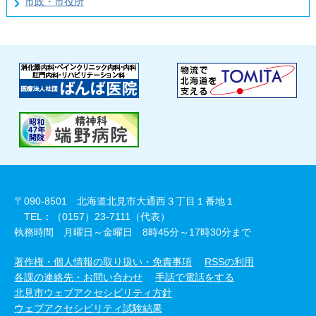
市政・市役所
〒090-8501 北海道北見市大通西３丁目１番地１
TEL：（0157）23-7111（代表）
執務時間 月曜日～金曜日 8時45分～17時30分まで
著作権・個人情報の取り扱い・免責事項
RSSの利用
各課の連絡先・お問い合わせ
手話で電話をする
北見市ウェブアクセシビリティ方針
ウェブアクセシビリティ試験結果