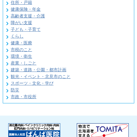
住所・戸籍
健康保険・年金
高齢者支援・介護
障がい支援
子ども・子育て
くらし
健康・医療
市税のこと
環境・衛生
産業・しごと
建築・道路・公園・都市計画
観光・イベント・北見市のこと
スポーツ・文化・学び
防災
市政・市役所