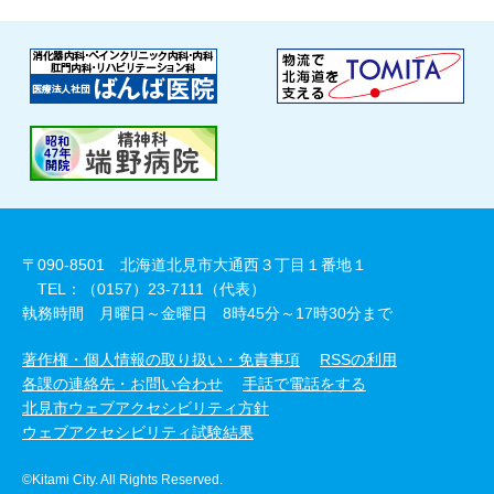
〒090-8501 北海道北見市大通西３丁目１番地１
TEL：（0157）23-7111（代表）
執務時間 月曜日～金曜日 8時45分～17時30分まで
著作権・個人情報の取り扱い・免責事項
RSSの利用
各課の連絡先・お問い合わせ
手話で電話をする
北見市ウェブアクセシビリティ方針
ウェブアクセシビリティ試験結果
©Kitami City. All Rights Reserved.