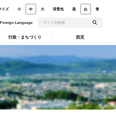
サイズ
小
大
背景色
黒
青
中
白
Foreign Language
行政・まちづくり
防災