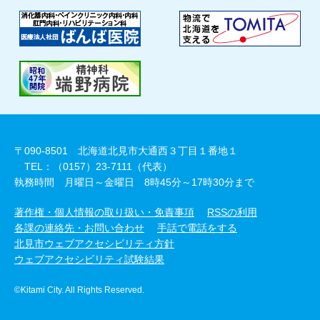
〒090-8501 北海道北見市大通西３丁目１番地１
TEL：（0157）23-7111（代表）
執務時間 月曜日～金曜日 8時45分～17時30分まで
著作権・個人情報の取り扱い・免責事項
RSSの利用
各課の連絡先・お問い合わせ
手話で電話をする
北見市ウェブアクセシビリティ方針
ウェブアクセシビリティ試験結果
©Kitami City. All Rights Reserved.