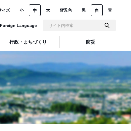
サイズ
小
大
背景色
黒
青
中
白
Foreign Language
行政・まちづくり
防災