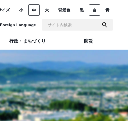
サイズ
小
大
背景色
黒
青
中
白
Foreign Language
行政・まちづくり
防災