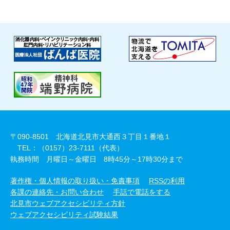
〒090-8501 北海道北見市大通西３丁目１番地１
TEL：（0157）23-7111（代表）
執務時間 月曜日～金曜日 8時45分～17時30分まで
著作権・個人情報の取り扱い・免責事項
RSSの利用
各課の連絡先・お問い合わせ
手話で電話をする
北見市ウェブアクセシビリティ方針
ウェブアクセシビリティ試験結果