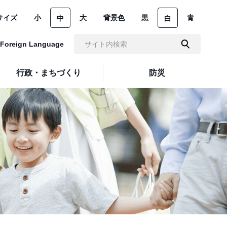
サイズ
小
大
背景色
黒
青
中
白
Foreign Language
行政・まちづくり
防災