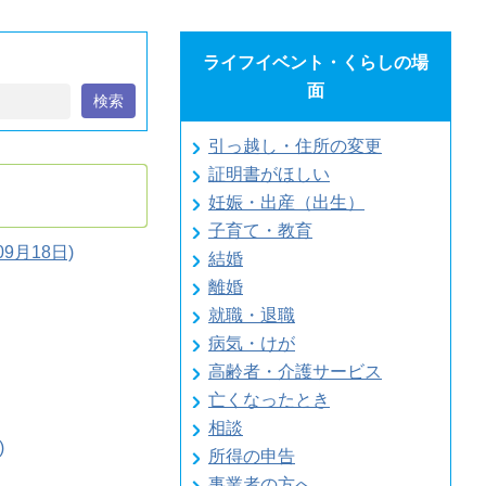
ライフイベント・くらしの場
面
検索
引っ越し・住所の変更
証明書がほしい
妊娠・出産（出生）
子育て・教育
月18日)
結婚
離婚
就職・退職
病気・けが
高齢者・介護サービス
亡くなったとき
相談
)
所得の申告
事業者の方へ