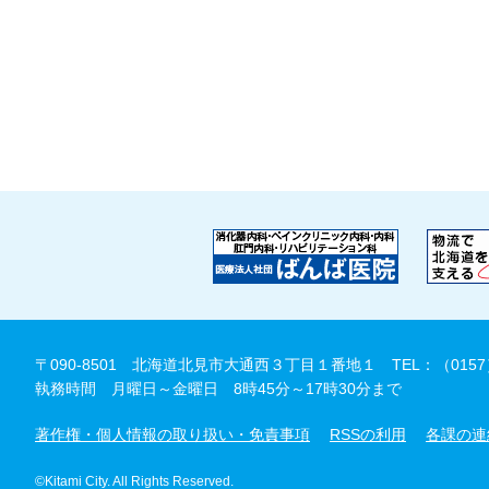
〒090-8501 北海道北見市大通西３丁目１番地１
TEL：（0157
執務時間 月曜日～金曜日 8時45分～17時30分まで
著作権・個人情報の取り扱い・免責事項
RSSの利用
各課の連
©Kitami City. All Rights Reserved.