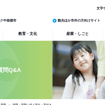
文字
ク中核都市
観光ほか市外の方向けサイト
教育・文化
産業・しごと
問Q&A
・退職
就職・退職に伴う届出・手続き