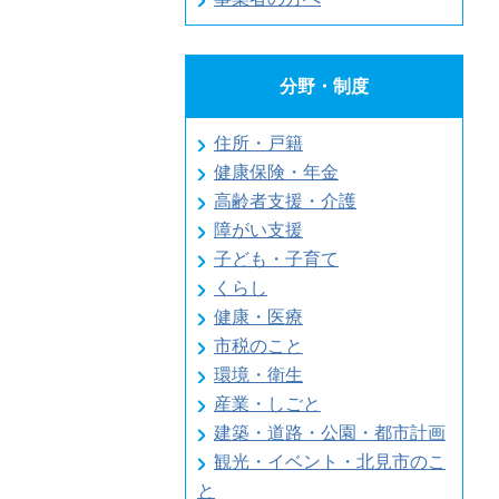
分野・制度
住所・戸籍
健康保険・年金
高齢者支援・介護
障がい支援
子ども・子育て
くらし
健康・医療
市税のこと
環境・衛生
産業・しごと
建築・道路・公園・都市計画
観光・イベント・北見市のこ
と