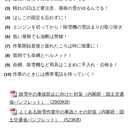
晴れの日ほど要注意、屋根の雪がゆるんでる！
はしごの固定を忘れずに！
エンジンを切ってから！除雪機の雪詰まりの取り除き
低い屋根でも油断は禁物！
作業開始直後と疲れたころは特に慎重に！
面倒でも命綱とヘルメット！
命綱、除雪機など用具はこまめに手入れ・点検を！
作業のときには携帯電話を持っていく！
除雪中の事故防止に向けた対策（内閣府・国土交通
省パンフレット） (2900KB)
よくある除雪作業中の事故とその対策（内閣府・国
土交通省パンフレット） (523KB)