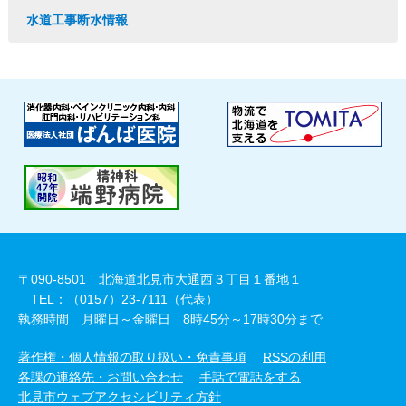
水道工事断水情報
〒090-8501 北海道北見市大通西３丁目１番地１
TEL：（0157）23-7111（代表）
執務時間 月曜日～金曜日 8時45分～17時30分まで
著作権・個人情報の取り扱い・免責事項
RSSの利用
各課の連絡先・お問い合わせ
手話で電話をする
北見市ウェブアクセシビリティ方針