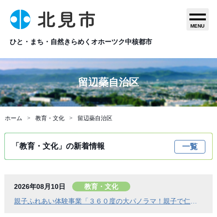
MENU
ひと・まち・自然きらめくオホーツク中核都市
留辺蘂自治区
ホーム
教育・文化
留辺蘂自治区
「教育・文化」の新着情報
一覧
2026年08月10日
教育・文化
親子ふれあい体験事業「３６０度の大パノラマ！親子で仁頃登山」の参加者募集のお知らせ