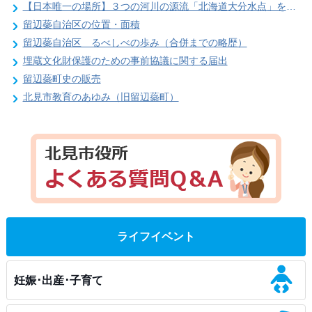
【日本唯一の場所】３つの河川の源流「北海道大分水点」をご存知ですか？
留辺蘂自治区の位置・面積
留辺蘂自治区 るべしべの歩み（合併までの略歴）
埋蔵文化財保護のための事前協議に関する届出
留辺蘂町史の販売
北見市教育のあゆみ（旧留辺蘂町）
ライフイベント
妊娠･出産･子育て