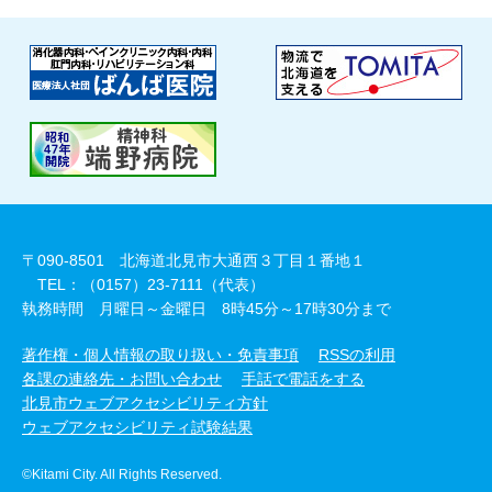
〒090-8501 北海道北見市大通西３丁目１番地１
TEL：（0157）23-7111（代表）
執務時間 月曜日～金曜日 8時45分～17時30分まで
著作権・個人情報の取り扱い・免責事項
RSSの利用
各課の連絡先・お問い合わせ
手話で電話をする
北見市ウェブアクセシビリティ方針
ウェブアクセシビリティ試験結果
©Kitami City. All Rights Reserved.