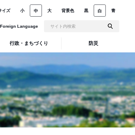
サイズ
小
大
背景色
黒
青
中
白
Foreign Language
行政・まちづくり
防災