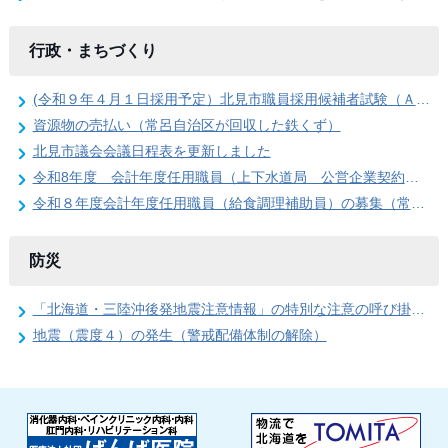
行政・まちづくり
(令和９年４月１日採用予定）北見市職員採用候補者試験（Ａ日程）第１次試験合格発表
資源物の売払い（常呂自治区が回収した鉄くず）
北見市議会会議日程表を更新しました
令和8年度 会計年度任用職員（上下水道局 公営企業契約管理事務員）の募集
令和８年度会計年度任用職員（給食調理補助員）の募集（常呂学校給食センター）
防災
「北海道・三陸沖後発地震注意情報」の特別な注意の呼び掛け期間の終了
地震（震度４）の発生（警戒配備体制の解除）