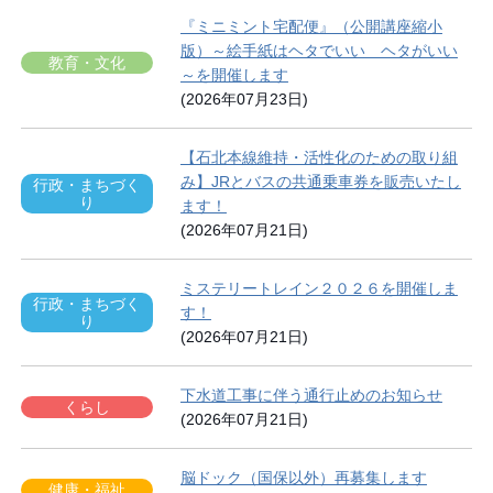
『ミニミント宅配便』（公開講座縮小
版）～絵手紙はヘタでいい ヘタがいい
教育・文化
～を開催します
(2026年07月23日)
【石北本線維持・活性化のための取り組
み】JRとバスの共通乗車券を販売いたし
行政・まちづく
り
ます！
(2026年07月21日)
ミステリートレイン２０２６を開催しま
行政・まちづく
す！
り
(2026年07月21日)
下水道工事に伴う通行止めのお知らせ
くらし
(2026年07月21日)
脳ドック（国保以外）再募集します
健康・福祉