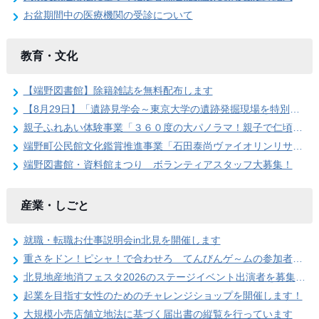
お盆期間中の医療機関の受診について
教育・文化
【端野図書館】除籍雑誌を無料配布します
【8月29日】「遺跡見学会～東京大学の遺跡発掘現場を特別公開」参加者を募集します
親子ふれあい体験事業「３６０度の大パノラマ！親子で仁頃登山」の参加者募集のお知らせ
端野町公民館文化鑑賞推進事業「石田泰尚ヴァイオリンリサイタル」を開催します
端野図書館・資料館まつり ボランティアスタッフ大募集！
産業・しごと
就職・転職お仕事説明会in北見を開催します
重さをドン！ピシャ！で合わせろ てんびんゲ～ムの参加者を募集します（北見地産地消フェスタ2026）
北見地産地消フェスタ2026のステージイベント出演者を募集します
起業を目指す女性のためのチャレンジショップを開催します！
大規模小売店舗立地法に基づく届出書の縦覧を行っています