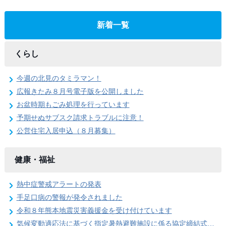
新着一覧
くらし
今週の北見のタミラマン！
広報きたみ８月号電子版を公開しました
お盆時期もごみ処理を行っています
予期せぬサブスク請求トラブルに注意！
公営住宅入居申込（８月募集）
健康・福祉
熱中症警戒アラートの発表
手足口病の警報が発令されました
令和８年熊本地震災害義援金を受け付けています
気候変動適応法に基づく指定暑熱避難施設に係る協定締結式を開催しました