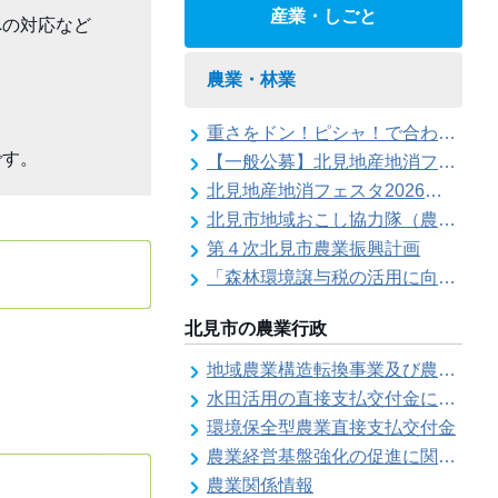
産業・しごと
の対応など

農業・林業
重さをドン！ピシャ！で合わせろ てんびんゲ～ム参加者の募集（北見地産地消フェスタ2026）
です。
【一般公募】北見地産地消フェスタ2026ステージイベント出演者の募集
北見地産地消フェスタ2026の開催
北見市地域おこし協力隊（農業部門）活動記録
第４次北見市農業振興計画
「森林環境譲与税の活用に向けた基本的な考え方について」を策定しました
北見市の農業行政
地域農業構造転換事業及び農地利用効率化等支援事業にかかる要望調査
水田活用の直接支払交付金に係る水田収益力強化ビジョン
環境保全型農業直接支払交付金
農業経営基盤強化の促進に関する基本構想
農業関係情報