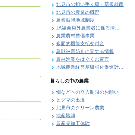
北見市の担い手支援・新規就農
北見市の農業の概況
農業振興地域制度
JA組合員外農業者に係る情報登録
農業農村整備事業
多面的機能支払交付金
鳥獣被害防止に関する情報
農林漁業をはぐくむ宣言
地域農業経営基盤強化促進計画（地域計画）について
暮らしの中の農業
畑などへの立入制限のお願い
ヒグマの出没
北見市のクリーン農業
地産地消
農産品加工体験