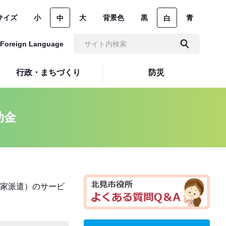
サイズ
小
大
背景色
黒
青
中
白
Foreign Language
行政・まちづくり
防災
助金
家派遣）のサービ