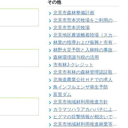
その他
北見市森林整備計画
北見市営本沢牧場をご利用の皆様へ（畜主向け）
北見市営本沢牧場
北見地区農道離着陸場（スカイポートきたみ）
林業の指導および振興と市有林の経営維持管理
林野火災予防と入林時の事故防止
森林環境譲与税の活用
市有林J-クレジット
北見市有林の森林管理認証取得状況
北海道農業公社ＨＰでの求人
鳥インフルエンザ発生予防
富里ダム
北見市地域材利用推進方針
カラマツハラアカハバチによりカラマツ類の葉の食害被害が発生することがあります
ヒグマの目撃情報が相次いでいます【留辺蘂自治区】
北見市地域材利用推進林業等振興対策事業