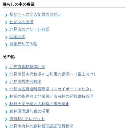
暮らしの中の農業
畑などへの立入制限のお願い
ヒグマの出没
北見市のクリーン農業
地産地消
農産品加工体験
その他
北見市森林整備計画
北見市営本沢牧場をご利用の皆様へ（畜主向け）
北見市営本沢牧場
北見地区農道離着陸場（スカイポートきたみ）
林業の指導および振興と市有林の経営維持管理
林野火災予防と入林時の事故防止
森林環境譲与税の活用
市有林J-クレジット
北見市有林の森林管理認証取得状況