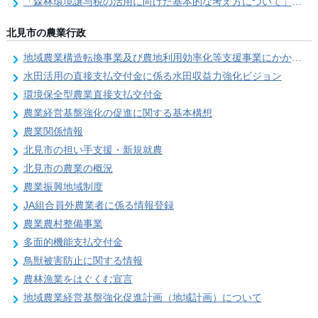
「森林環境譲与税の活用に向けた基本的な考え方について」を策定しました
北見市の農業行政
地域農業構造転換事業及び農地利用効率化等支援事業にかかる要望調査
水田活用の直接支払交付金に係る水田収益力強化ビジョン
環境保全型農業直接支払交付金
農業経営基盤強化の促進に関する基本構想
農業関係情報
北見市の担い手支援・新規就農
北見市の農業の概況
農業振興地域制度
JA組合員外農業者に係る情報登録
農業農村整備事業
多面的機能支払交付金
鳥獣被害防止に関する情報
農林漁業をはぐくむ宣言
地域農業経営基盤強化促進計画（地域計画）について