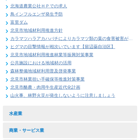
北海道農業公社ＨＰでの求人
鳥インフルエンザ発生予防
富里ダム
北見市地域材利用推進方針
カラマツハラアカハバチによりカラマツ類の葉の食害被害が発生することがあります
ヒグマの目撃情報が相次いでいます【留辺蘂自治区】
北見市地域材利用推進林業等振興対策事業
公共施設における地域材の活用
森林整備地域材利用普及啓発事業
北見市林業担い手確保等推進対策事業
北見市酪農・肉用牛生産近代化計画
山火事、林野火災が発生しないように注意しましょう
水産業
商業・サービス業