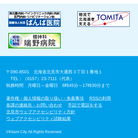
〒090-8501 北海道北見市大通西３丁目１番地１
TEL：（0157）23-7111（代表）
執務時間 月曜日～金曜日 8時45分～17時30分まで
著作権・個人情報の取り扱い・免責事項
RSSの利用
各課の連絡先・お問い合わせ
手話で電話をする
北見市ウェブアクセシビリティ方針
ウェブアクセシビリティ試験結果
©Kitami City. All Rights Reserved.