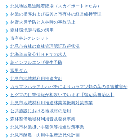
北見地区農道離着陸場（スカイポートきたみ）
林業の指導および振興と市有林の経営維持管理
林野火災予防と入林時の事故防止
森林環境譲与税の活用
市有林J-クレジット
北見市有林の森林管理認証取得状況
北海道農業公社ＨＰでの求人
鳥インフルエンザ発生予防
富里ダム
北見市地域材利用推進方針
カラマツハラアカハバチによりカラマツ類の葉の食害被害が発生することがあります
ヒグマの目撃情報が相次いでいます【留辺蘂自治区】
北見市地域材利用推進林業等振興対策事業
公共施設における地域材の活用
森林整備地域材利用普及啓発事業
北見市林業担い手確保等推進対策事業
北見市酪農・肉用牛生産近代化計画