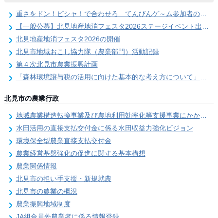
重さをドン！ピシャ！で合わせろ てんびんゲ～ム参加者の募集（北見地産地消フェスタ2026）
【一般公募】北見地産地消フェスタ2026ステージイベント出演者の募集
北見地産地消フェスタ2026の開催
北見市地域おこし協力隊（農業部門）活動記録
第４次北見市農業振興計画
「森林環境譲与税の活用に向けた基本的な考え方について」を策定しました
北見市の農業行政
地域農業構造転換事業及び農地利用効率化等支援事業にかかる要望調査
水田活用の直接支払交付金に係る水田収益力強化ビジョン
環境保全型農業直接支払交付金
農業経営基盤強化の促進に関する基本構想
農業関係情報
北見市の担い手支援・新規就農
北見市の農業の概況
農業振興地域制度
JA組合員外農業者に係る情報登録