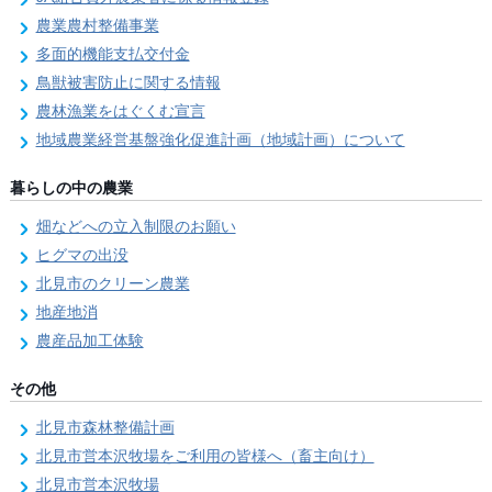
農業農村整備事業
多面的機能支払交付金
鳥獣被害防止に関する情報
農林漁業をはぐくむ宣言
地域農業経営基盤強化促進計画（地域計画）について
暮らしの中の農業
畑などへの立入制限のお願い
ヒグマの出没
北見市のクリーン農業
地産地消
農産品加工体験
その他
北見市森林整備計画
北見市営本沢牧場をご利用の皆様へ（畜主向け）
北見市営本沢牧場