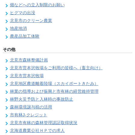
畑などへの立入制限のお願い
ヒグマの出没
北見市のクリーン農業
地産地消
農産品加工体験
その他
北見市森林整備計画
北見市営本沢牧場をご利用の皆様へ（畜主向け）
北見市営本沢牧場
北見地区農道離着陸場（スカイポートきたみ）
林業の指導および振興と市有林の経営維持管理
林野火災予防と入林時の事故防止
森林環境譲与税の活用
市有林J-クレジット
北見市有林の森林管理認証取得状況
北海道農業公社ＨＰでの求人