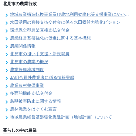
北見市の農業行政
地域農業構造転換事業及び農地利用効率化等支援事業にかかる要望調査
水田活用の直接支払交付金に係る水田収益力強化ビジョン
環境保全型農業直接支払交付金
農業経営基盤強化の促進に関する基本構想
農業関係情報
北見市の担い手支援・新規就農
北見市の農業の概況
農業振興地域制度
JA組合員外農業者に係る情報登録
農業農村整備事業
多面的機能支払交付金
鳥獣被害防止に関する情報
農林漁業をはぐくむ宣言
地域農業経営基盤強化促進計画（地域計画）について
暮らしの中の農業