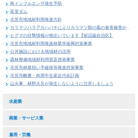
鳥インフルエンザ発生予防
富里ダム
北見市地域材利用推進方針
カラマツハラアカハバチによりカラマツ類の葉の食害被害が発生することがあります
ヒグマの目撃情報が相次いでいます【留辺蘂自治区】
北見市地域材利用推進林業等振興対策事業
公共施設における地域材の活用
森林整備地域材利用普及啓発事業
北見市林業担い手確保等推進対策事業
北見市酪農・肉用牛生産近代化計画
山火事、林野火災が発生しないように注意しましょう
水産業
商業・サービス業
雇用・労働