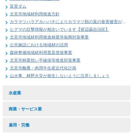
富里ダム
北見市地域材利用推進方針
カラマツハラアカハバチによりカラマツ類の葉の食害被害が発生することがあります
ヒグマの目撃情報が相次いでいます【留辺蘂自治区】
北見市地域材利用推進林業等振興対策事業
公共施設における地域材の活用
森林整備地域材利用普及啓発事業
北見市林業担い手確保等推進対策事業
北見市酪農・肉用牛生産近代化計画
山火事、林野火災が発生しないように注意しましょう
水産業
商業・サービス業
雇用・労働