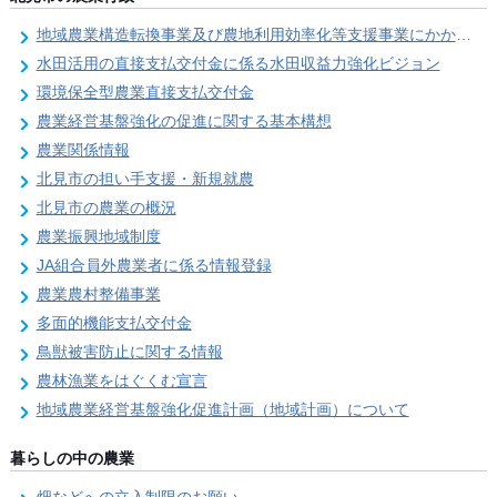
地域農業構造転換事業及び農地利用効率化等支援事業にかかる要望調査
水田活用の直接支払交付金に係る水田収益力強化ビジョン
環境保全型農業直接支払交付金
農業経営基盤強化の促進に関する基本構想
農業関係情報
北見市の担い手支援・新規就農
北見市の農業の概況
農業振興地域制度
JA組合員外農業者に係る情報登録
農業農村整備事業
多面的機能支払交付金
鳥獣被害防止に関する情報
農林漁業をはぐくむ宣言
地域農業経営基盤強化促進計画（地域計画）について
暮らしの中の農業