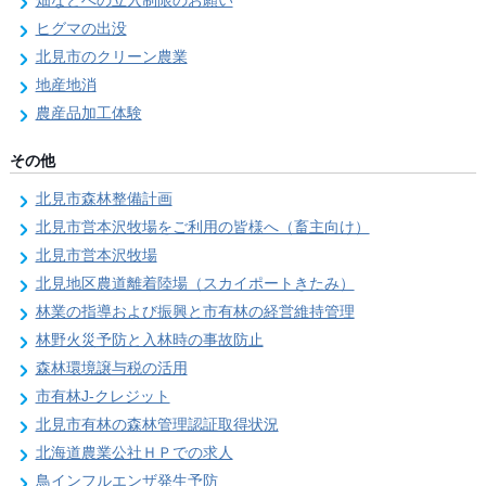
畑などへの立入制限のお願い
ヒグマの出没
北見市のクリーン農業
地産地消
農産品加工体験
その他
北見市森林整備計画
北見市営本沢牧場をご利用の皆様へ（畜主向け）
北見市営本沢牧場
北見地区農道離着陸場（スカイポートきたみ）
林業の指導および振興と市有林の経営維持管理
林野火災予防と入林時の事故防止
森林環境譲与税の活用
市有林J-クレジット
北見市有林の森林管理認証取得状況
北海道農業公社ＨＰでの求人
鳥インフルエンザ発生予防