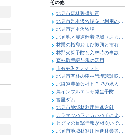
その他
北見市森林整備計画
北見市営本沢牧場をご利用の皆様へ（畜主向け）
北見市営本沢牧場
北見地区農道離着陸場（スカイポートきたみ）
林業の指導および振興と市有林の経営維持管理
林野火災予防と入林時の事故防止
森林環境譲与税の活用
市有林J-クレジット
北見市有林の森林管理認証取得状況
北海道農業公社ＨＰでの求人
鳥インフルエンザ発生予防
富里ダム
北見市地域材利用推進方針
カラマツハラアカハバチによりカラマツ類の葉の食害被害が発生することがあります
ヒグマの目撃情報が相次いでいます【留辺蘂自治区】
北見市地域材利用推進林業等振興対策事業