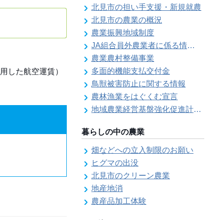
北見市の担い手支援・新規就農
北見市の農業の概況
農業振興地域制度
JA組合員外農業者に係る情報登録
農業農村整備事業
多面的機能支払交付金
用した航空運賃）
鳥獣被害防止に関する情報
農林漁業をはぐくむ宣言
地域農業経営基盤強化促進計画（地域計画）について
暮らしの中の農業
畑などへの立入制限のお願い
ヒグマの出没
北見市のクリーン農業
地産地消
農産品加工体験