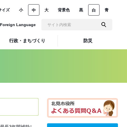
サイズ
小
大
背景色
黒
青
中
白
Foreign Language
行政・まちづくり
防災
最長3年間補助し