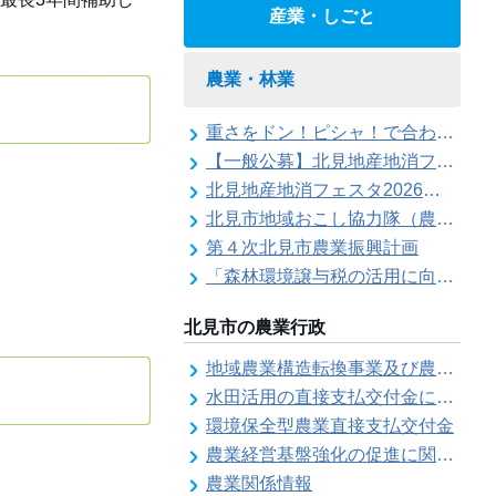
産業・しごと
農業・林業
重さをドン！ピシャ！で合わせろ てんびんゲ～ム参加者の募集（北見地産地消フェスタ2026）
【一般公募】北見地産地消フェスタ2026ステージイベント出演者の募集
北見地産地消フェスタ2026の開催
北見市地域おこし協力隊（農業部門）活動記録
第４次北見市農業振興計画
「森林環境譲与税の活用に向けた基本的な考え方について」を策定しました
北見市の農業行政
地域農業構造転換事業及び農地利用効率化等支援事業にかかる要望調査
水田活用の直接支払交付金に係る水田収益力強化ビジョン
環境保全型農業直接支払交付金
農業経営基盤強化の促進に関する基本構想
農業関係情報