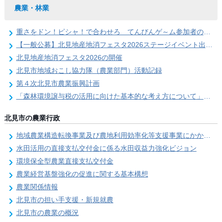
農業・林業
重さをドン！ピシャ！で合わせろ てんびんゲ～ム参加者の募集（北見地産地消フェスタ2026）
【一般公募】北見地産地消フェスタ2026ステージイベント出演者の募集
北見地産地消フェスタ2026の開催
北見市地域おこし協力隊（農業部門）活動記録
第４次北見市農業振興計画
「森林環境譲与税の活用に向けた基本的な考え方について」を策定しました
北見市の農業行政
地域農業構造転換事業及び農地利用効率化等支援事業にかかる要望調査
水田活用の直接支払交付金に係る水田収益力強化ビジョン
環境保全型農業直接支払交付金
農業経営基盤強化の促進に関する基本構想
農業関係情報
北見市の担い手支援・新規就農
北見市の農業の概況