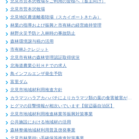
北見市営本沢牧場をご利用の皆様へ（畜主向け）
北見市営本沢牧場
北見地区農道離着陸場（スカイポートきたみ）
林業の指導および振興と市有林の経営維持管理
林野火災予防と入林時の事故防止
森林環境譲与税の活用
市有林J-クレジット
北見市有林の森林管理認証取得状況
北海道農業公社ＨＰでの求人
鳥インフルエンザ発生予防
富里ダム
北見市地域材利用推進方針
カラマツハラアカハバチによりカラマツ類の葉の食害被害が発生することがあります
ヒグマの目撃情報が相次いでいます【留辺蘂自治区】
北見市地域材利用推進林業等振興対策事業
公共施設における地域材の活用
森林整備地域材利用普及啓発事業
北見市林業担い手確保等推進対策事業