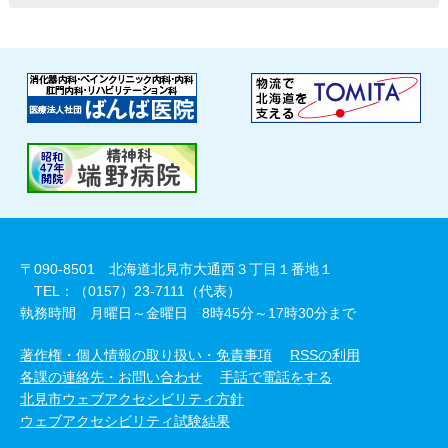
〒090-8501 北海道北見市大通西３丁目１番地１
TEL：（0157）23-7111（代表）
執務時間 月曜日～金曜日 8時45分～17時30分まで
著作権・個人情報の取り扱い・免責事項
RSSの利用
各課の連絡先・お問い合わせ
手話で電話をする
北見市ウェブアクセシビリティ方針
ウェブアクセシビリティ試験結果