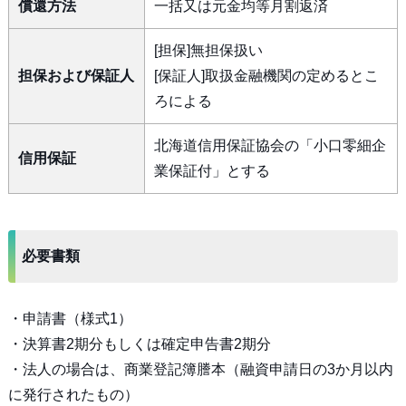
償還方法
一括又は元金均等月割返済
[担保]無担保扱い
担保および保証人
[保証人]取扱金融機関の定めるとこ
ろによる
北海道信用保証協会の「小口零細企
信用保証
業保証付」とする
必要書類
・申請書（様式1）
・決算書2期分もしくは確定申告書2期分
・法人の場合は、商業登記簿謄本（融資申請日の3か月以内
に発行されたもの）