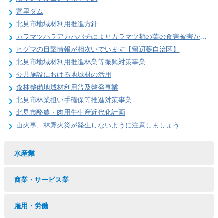
富里ダム
北見市地域材利用推進方針
カラマツハラアカハバチによりカラマツ類の葉の食害被害が発生することがあります
ヒグマの目撃情報が相次いでいます【留辺蘂自治区】
北見市地域材利用推進林業等振興対策事業
公共施設における地域材の活用
森林整備地域材利用普及啓発事業
北見市林業担い手確保等推進対策事業
北見市酪農・肉用牛生産近代化計画
山火事、林野火災が発生しないように注意しましょう
水産業
商業・サービス業
雇用・労働