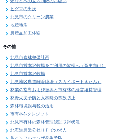
畑などへの立入制限のお願い
ヒグマの出没
北見市のクリーン農業
地産地消
農産品加工体験
その他
北見市森林整備計画
北見市営本沢牧場をご利用の皆様へ（畜主向け）
北見市営本沢牧場
北見地区農道離着陸場（スカイポートきたみ）
林業の指導および振興と市有林の経営維持管理
林野火災予防と入林時の事故防止
森林環境譲与税の活用
市有林J-クレジット
北見市有林の森林管理認証取得状況
北海道農業公社ＨＰでの求人
鳥インフルエンザ発生予防