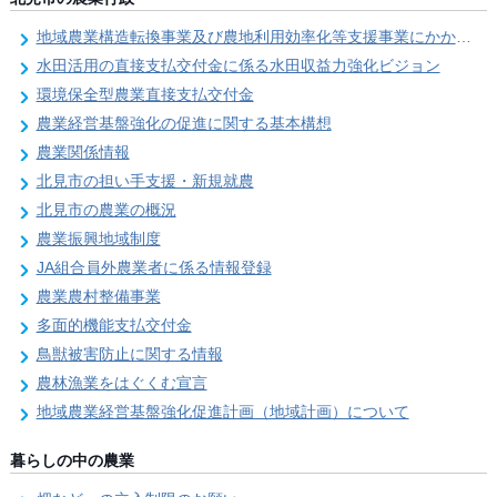
地域農業構造転換事業及び農地利用効率化等支援事業にかかる要望調査
水田活用の直接支払交付金に係る水田収益力強化ビジョン
環境保全型農業直接支払交付金
農業経営基盤強化の促進に関する基本構想
農業関係情報
北見市の担い手支援・新規就農
北見市の農業の概況
農業振興地域制度
JA組合員外農業者に係る情報登録
農業農村整備事業
多面的機能支払交付金
鳥獣被害防止に関する情報
農林漁業をはぐくむ宣言
地域農業経営基盤強化促進計画（地域計画）について
暮らしの中の農業